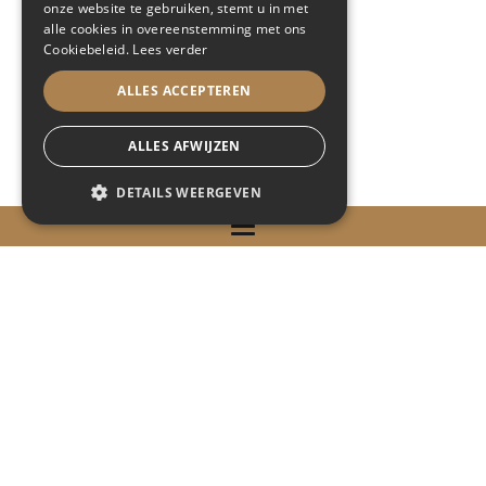
onze website te gebruiken, stemt u in met
alle cookies in overeenstemming met ons
Cookiebeleid.
Lees verder
ALLES ACCEPTEREN
ALLES AFWIJZEN
DETAILS WEERGEVEN
STRIKT NOODZAKELIJK
PRESTATIE
TARGETING
FUNCTIONEEL
NIET-GECLASSIFICEERD
Strikt noodzakelijk
Prestatie
NAVIGATIE
Targeting
Functioneel